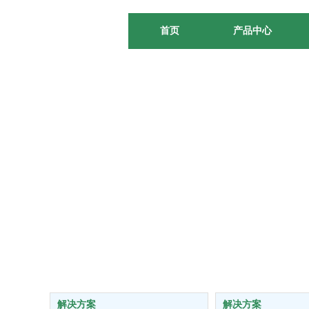
首页
产品中心
解决方案
解决方案