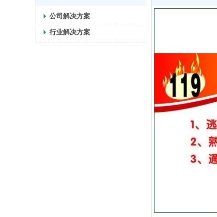
公司解决方案
行业解决方案