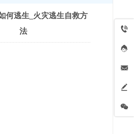
如何逃生_火灾逃生自救方
法